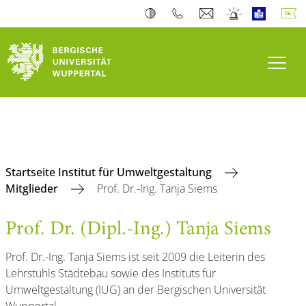
Navi
Startseite Institut für Umweltgestaltung
Mitglieder
Prof. Dr.-Ing. Tanja Siems
Prof. Dr. (Dipl.-Ing.) Tanja Siems
Prof. Dr.-Ing. Tanja Siems ist seit 2009 die Leiterin des
Lehrstuhls Städtebau sowie des Instituts für
Umweltgestaltung (IUG) an der Bergischen Universität